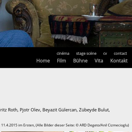
cinéma
stage scéne
cv
contact
Home
Film
Bühne
Vita
Kontakt
tz Roth, Pjotr Olev, Beyazit Gülercan, Zübeyde Bulut,
11.4.2015 im Ersten, (Alle Bilder dieser Seite: © ARD Degeto/Anil Cizmecioglu)